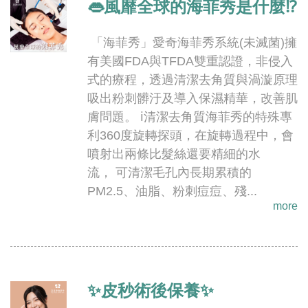
👄風靡全球的海菲秀是什麼⁉
「海菲秀」愛奇海菲秀系統(未滅菌)擁
有美國FDA與TFDA雙重認證，非侵入
式的療程，透過清潔去角質與渦漩原理
吸出粉刺髒汙及導入保濕精華，改善肌
膚問題。 ℹ️清潔去角質海菲秀的特殊專
利360度旋轉探頭，在旋轉過程中，會
噴射出兩條比髮絲還要精細的水
流， 可清潔毛孔內長期累積的
PM2.5、油脂、粉刺痘痘、殘...
more
✨皮秒術後保養✨