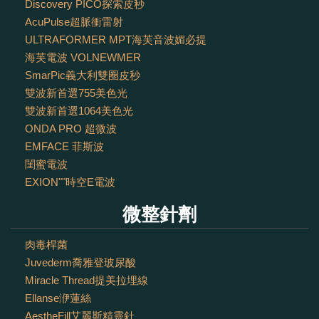
Discovery PICO探索皮秒
AcuPulse超脈衝雷射
ULTRAFORMER MPT海芙音波媚必提
海芙電波 VOLNEWMER
SmarPic義大利雙圈皮秒
雙波新首選755美色光
雙波新首選1064美色光
ONDA PRO 超微波
EMFACE 菲斯波
閨蜜電波
EXION""時空E電波
微整針劑
肉毒桿菌
Juvederm喬雅登玻尿酸
Miracle Thread提美拉埋線
Ellanse洢蓮絲
AestheFill艾麗斯精靈針