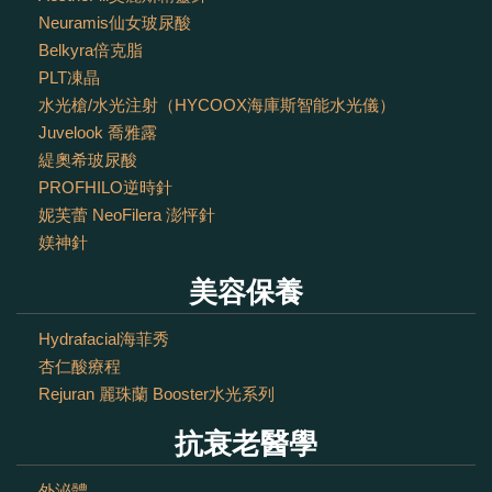
Neuramis仙女玻尿酸
Belkyra倍克脂
PLT凍晶
水光槍/水光注射（HYCOOX海庫斯智能水光儀）
Juvelook 喬雅露
緹奧希玻尿酸
PROFHILO逆時針
妮芙蕾 NeoFilera 澎怦針
媄神針
美容保養
Hydrafacial海菲秀
杏仁酸療程
Rejuran 麗珠蘭 Booster水光系列
抗衰老醫學
外泌體