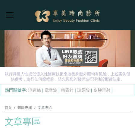
執行具侵入性或低侵入性醫療技術來改善身體外觀均有風險，上述案例僅
供參考，進行任何療程前，請先與您的醫師進行評估診斷後決定。
熱門關鍵字:
洢蓮絲
|
電音波
|
精靈針
|
玻尿酸
|
皮秒雷射
|
首頁
醫師專欄
文章專區
文章專區