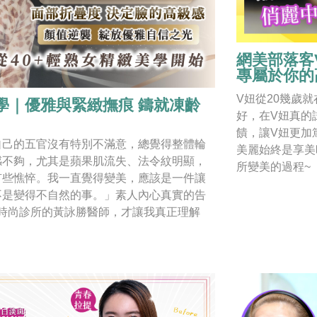
網美部落客
專屬於你的
V妞從20幾歲
學｜優雅與緊緻撫痕 鑄就凍齡
好，在V妞真的
饋，讓V妞更加篤定黃
自己的五官沒有特別不滿意，總覺得整體輪
美麗始終是享美
感不夠，尤其是蘋果肌流失、法令紋明顯，
所變美的過程~
有些憔悴。我一直覺得變美，應該是一件讓
不是變得不自然的事。」素人內心真實的告
美時尚診所的黃詠勝醫師，才讓我真正理解