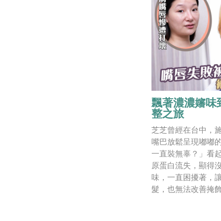
飄著濃濃嬸味
整之旅
芝芝曾經在台中，
嘴巴放鬆呈現嘟嘟
一直裝無辜？」看
原蛋白流失，顯得
味，一直困擾著，
髮，也無法改善掩