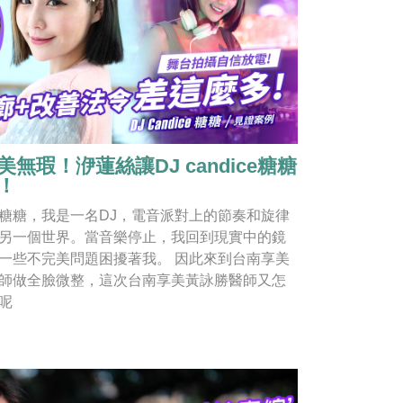
無瑕！洢蓮絲讓DJ candice糖糖
！
dice糖糖，我是一名DJ，電音派對上的節奏和旋律
另一個世界。當音樂停止，我回到現實中的鏡
一些不完美問題困擾著我。 因此來到台南享美
師做全臉微整，這次台南享美黃詠勝醫師又怎
呢