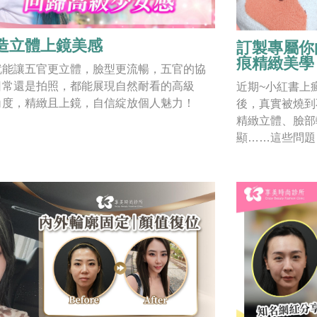
造立體上鏡美感
訂製專屬你
痕精緻美學
就能讓五官更立體，臉型更流暢，五官的協
日常還是拍照，都能展現自然耐看的高級
近期~小紅書上
角度，精緻且上鏡，自信綻放個人魅力！
後，真實被燒到
精緻立體、臉部
顯……這些問題