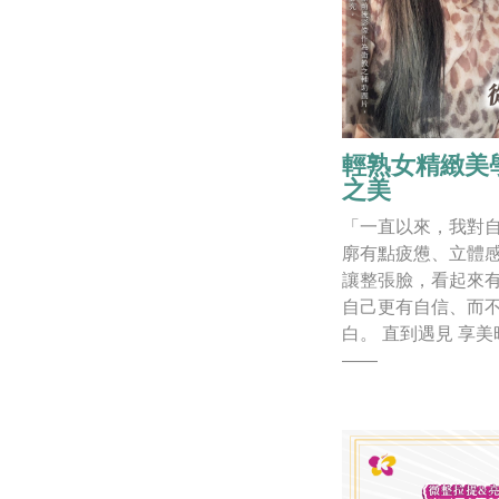
輕熟女精緻美
之美
「一直以來，我對
廓有點疲憊、立體
讓整張臉，看起來
自己更有自信、而
白。 直到遇見 享
——