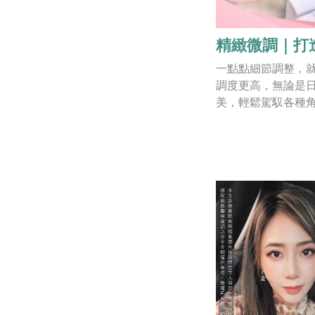
精緻微調｜打
一點點細節調整，
調度更高，無論是
美，輕鬆駕馭各種