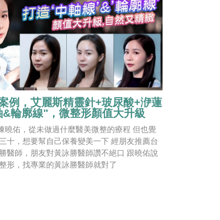
案例，艾麗斯精靈針+玻尿酸+洢蓮
軸&輪廓線"，微整形顏值大升級
el陳曉佑，從未做過什麼醫美微整的療程 但也覺
三十，想要幫自己保養變美一下 經朋友推薦台
勝醫師，朋友對黃詠勝醫師讚不絕口 跟曉佑說
整形，找專業的黃詠勝醫師就對了