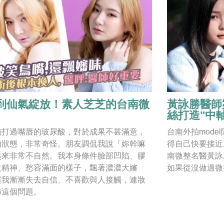
到仙氣綻放！素人芝芝的台南微
黃詠勝醫師
絲打造"中
施打過嘴唇的玻尿酸，對於成果不甚滿意，
台南外拍mod
的狀態，非常奇怪。朋友調侃我說「妳幹嘛
得自己快要接近
起來非常不自然。我本身條件臉部凹陷、膠
南微整名醫黃詠
沒精神、愁容滿面的樣子，飄著濃濃大嬸
如果從沒做過微
讓我漸漸失去自信、不喜歡與人接觸，連妝
飾這個問題。