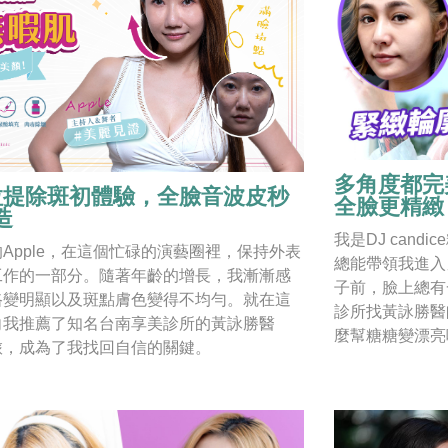
多角度都完美
e拉提除斑初體驗，全臉音波皮秒
全臉更精緻
造
我是DJ can
Apple，在這個忙碌的演藝圈裡，保持外表
總能帶領我進入
工作的一部分。隨著年齡的增長，我漸漸感
子前，臉上總有
路變明顯以及斑點膚色變得不均勻。就在這
診所找黃詠勝醫
向我推薦了知名台南享美診所的黃詠勝醫
麼幫糖糖變漂亮
旅，成為了我找回自信的關鍵。