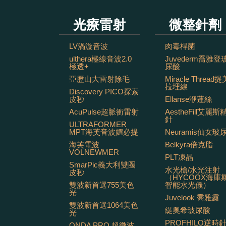
光療雷射
微整針劑
LV渦漩音波
肉毒桿菌
ulthera極線音波2.0
Juvederm喬雅登
極透+
尿酸
亞歷山大雷射除毛
Miracle Thread提
拉埋線
Discovery PICO探索
皮秒
Ellanse洢蓮絲
AcuPulse超脈衝雷射
AestheFill艾麗斯
針
ULTRAFORMER
MPT海芙音波媚必提
Neuramis仙女玻
海芙電波
Belkyra倍克脂
VOLNEWMER
PLT凍晶
SmarPic義大利雙圈
水光槍/水光注射
皮秒
（HYCOOX海庫
雙波新首選755美色
智能水光儀）
光
Juvelook 喬雅露
雙波新首選1064美色
緹奧希玻尿酸
光
PROFHILO逆時
ONDA PRO 超微波