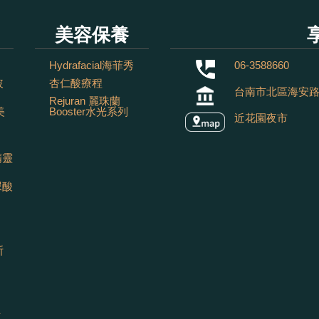
美容保養
Hydrafacial海菲秀
06-3588660
玻
杏仁酸療程
台南市北區海安路
Rejuran 麗珠蘭
美
Booster水光系列
近花園夜市
精靈
尿酸
斯
針