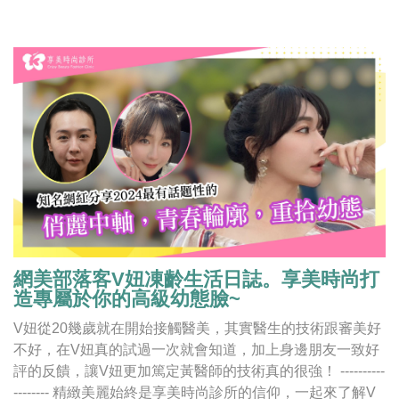
網美部落客V妞凍齡生活日誌。享美時尚打
造專屬於你的高級幼態臉~
V妞從20幾歲就在開始接觸醫美，其實醫生的技術跟審美好
不好，在V妞真的試過一次就會知道，加上身邊朋友一致好
評的反饋，讓V妞更加篤定黃醫師的技術真的很強！ ----------
-------- 精緻美麗始終是享美時尚診所的信仰，一起來了解V