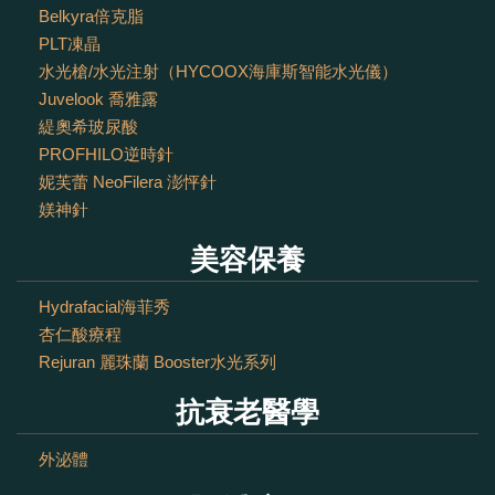
Belkyra倍克脂
PLT凍晶
水光槍/水光注射（HYCOOX海庫斯智能水光儀）
Juvelook 喬雅露
緹奧希玻尿酸
PROFHILO逆時針
妮芙蕾 NeoFilera 澎怦針
媄神針
美容保養
Hydrafacial海菲秀
杏仁酸療程
Rejuran 麗珠蘭 Booster水光系列
抗衰老醫學
外泌體