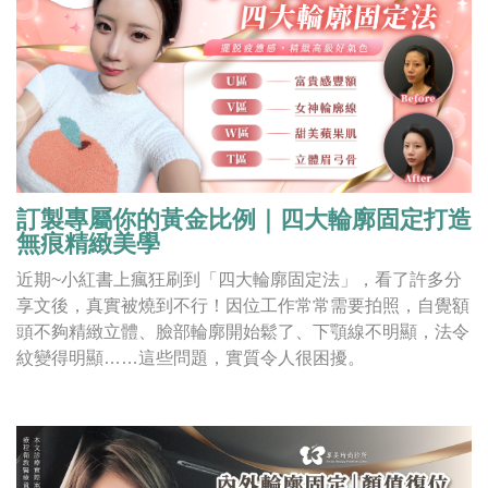
訂製專屬你的黃金比例｜四大輪廓固定打造
無痕精緻美學
近期~小紅書上瘋狂刷到「四大輪廓固定法」，看了許多分
享文後，真實被燒到不行！因位工作常常需要拍照，自覺額
頭不夠精緻立體、臉部輪廓開始鬆了、下顎線不明顯，法令
紋變得明顯……這些問題，實質令人很困擾。