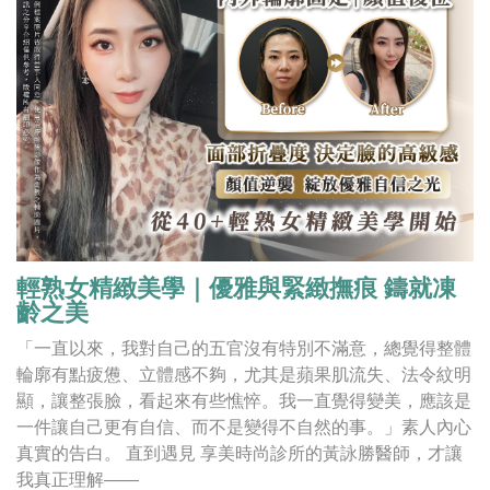
輕熟女精緻美學｜優雅與緊緻撫痕 鑄就凍
齡之美
「一直以來，我對自己的五官沒有特別不滿意，總覺得整體
輪廓有點疲憊、立體感不夠，尤其是蘋果肌流失、法令紋明
顯，讓整張臉，看起來有些憔悴。我一直覺得變美，應該是
一件讓自己更有自信、而不是變得不自然的事。」素人內心
真實的告白。 直到遇見 享美時尚診所的黃詠勝醫師，才讓
我真正理解——