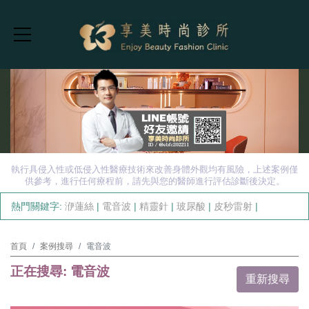
執行具侵入性或低侵入性醫療技術來改善身體外觀均有風險，上述案例僅
供參考，進行任何療程前，請先與您的醫師進行評估診斷後決定。
熱門關鍵字:
洢蓮絲
|
電音波
|
精靈針
|
玻尿酸
|
皮秒雷射
|
首頁
案例搜尋
電音波
正在搜尋: 電音波
重新搜尋