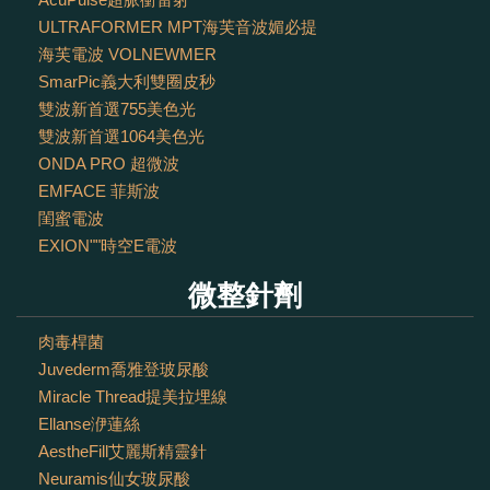
ULTRAFORMER MPT海芙音波媚必提
海芙電波 VOLNEWMER
SmarPic義大利雙圈皮秒
雙波新首選755美色光
雙波新首選1064美色光
ONDA PRO 超微波
EMFACE 菲斯波
閨蜜電波
EXION""時空E電波
微整針劑
肉毒桿菌
Juvederm喬雅登玻尿酸
Miracle Thread提美拉埋線
Ellanse洢蓮絲
AestheFill艾麗斯精靈針
Neuramis仙女玻尿酸