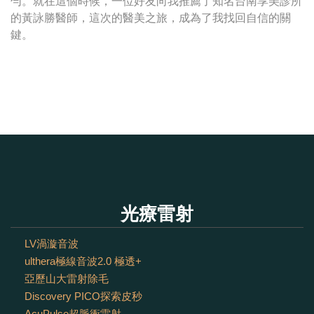
勻。就在這個時候，一位好友向我推薦了知名台南享美診所
的黃詠勝醫師，這次的醫美之旅，成為了我找回自信的關
鍵。
光療雷射
LV渦漩音波
ulthera極線音波2.0 極透+
亞歷山大雷射除毛
Discovery PICO探索皮秒
AcuPulse超脈衝雷射